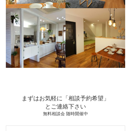
船橋市M様邸
船橋市S様邸
愛着が深まるお家
ゆったりと自然と過ごす時間
を
まずはお気軽に「相談予約希望」
船橋市I様邸
習志野市O様邸
とご連絡下さい
理想の暮らしを形に
家族が集まれるオープンな間
無料相談会 随時開催中
取り。